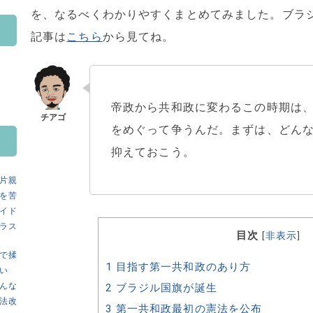
を、なるべくわかりやすくまとめてみました。ブラ
記事は
こちら
から見てね。
帝政から共和政に変わるこの時期は
をめぐって争うんだ。まずは、どん
抑えておこう。
片親
を苦
イド
ラス
目次
[
非表示
]
で揉
1
目指す第一共和政のあり方
い
んな
2
ブラジル国旗が誕生
法改
3
第一共和政最初の憲法を公布