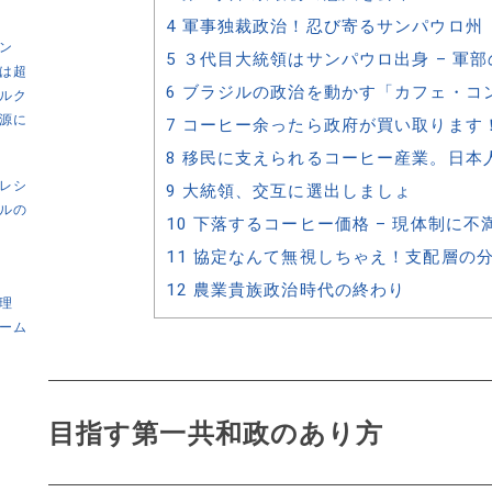
4
軍事独裁政治！忍び寄るサンパウロ州
ン
5
３代目大統領はサンパウロ出身 – 軍部
は超
6
ブラジルの政治を動かす「カフェ・コ
ルク
源に
7
コーヒー余ったら政府が買い取ります
8
移民に支えられるコーヒー産業。日本
レシ
9
大統領、交互に選出しましょ
ルの
10
下落するコーヒー価格 – 現体制に不
11
協定なんて無視しちゃえ！支配層の
12
農業貴族政治時代の終わり
理
ーム
目指す第一共和政のあり方