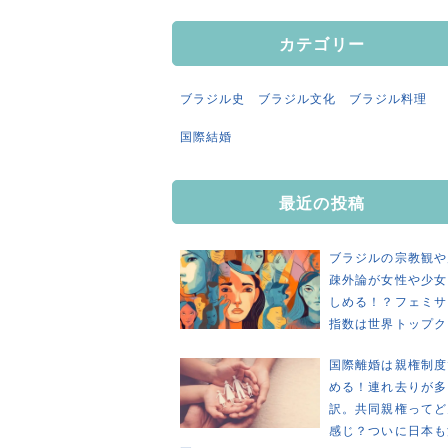
カテゴリー
ブラジル史
ブラジル文化
ブラジル料理
国際結婚
最近の投稿
ブラジルの宗教観や
疎外論が女性や少女
しめる！？フェミサ
指数は世界トップク
国際離婚は親権制度
める！連れ去りが多
訳。共同親権ってど
感じ？ついに日本も