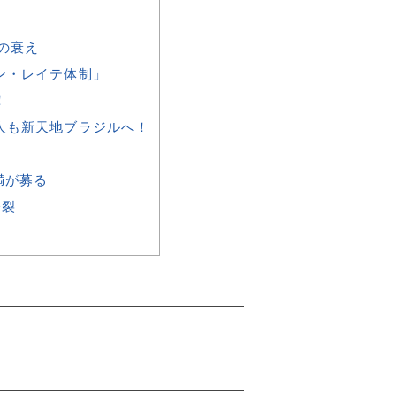
の衰え
ン・レイテ体制」
！
人も新天地ブラジルへ！
満が募る
分裂