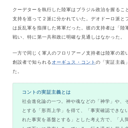
クーデターを執行した陸軍はブラジル政治を握るこ
支持を巡って２派に分かれていた。デオドーロ派と
は反乱軍を指揮した将軍だった。彼の支持者は「陸
戦い、特に第一共和政に明確な見通しはなかった。
一方で同じく軍人のフロリアーノ支持者は陸軍の若
創設者で知られる
オーギュス・コント
の「実証主義
た。
コントの実証主義とは
社会進化論の一つ。神や魂などの「神学」や、
とする「形而上学」を得て、「事実確認できな
れた事実を基盤とする」とした考え方で、「人